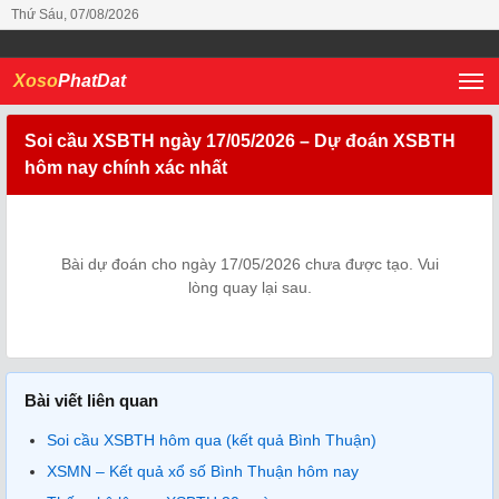
Thứ Sáu, 07/08/2026
Xoso
PhatDat
Soi cầu
XSBTH
ngày
17/05/2026
– Dự đoán
XSBTH
hôm nay chính xác nhất
Bài dự đoán cho ngày
17/05/2026
chưa được tạo. Vui
lòng quay lại sau.
Bài viết liên quan
Soi cầu
XSBTH
hôm qua (kết quả
Bình Thuận
)
XSMN
– Kết quả xổ số
Bình Thuận
hôm nay