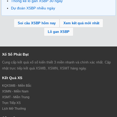
Thống kê lô gan
XSBP
30 ngày
Dự đoán
XSBP
nhiều ngày
Soi cầu
XSBP
hôm nay
Xem kết quả mới nhất
Lô gan
XSBP
Xổ Số Phát Đạt
Cung cấp kết quả xổ số kiến thiết 3 miền nhanh và chính xác nhất. Cập
nhật trực tiếp kết quả XSMB, XSMN, XSMT hàng ngày.
Kết Quả XS
KQXSMB - Miền Bắc
XSMN - Miền Nam
XSMT - Miền Trung
Trực Tiếp XS
Lịch Mở Thưởng