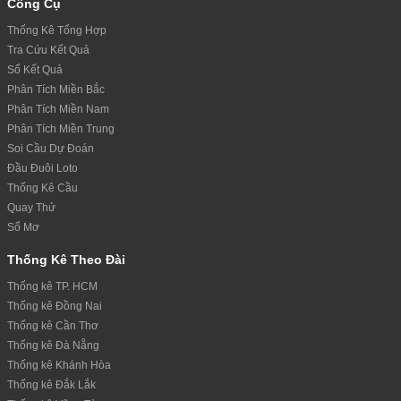
Công Cụ
Thống Kê Tổng Hợp
Tra Cứu Kết Quả
Sổ Kết Quả
Phân Tích Miền Bắc
Phân Tích Miền Nam
Phân Tích Miền Trung
Soi Cầu Dự Đoán
Đầu Đuôi Loto
Thống Kê Cầu
Quay Thử
Sổ Mơ
Thống Kê Theo Đài
Thống kê TP. HCM
Thống kê Đồng Nai
Thống kê Cần Thơ
Thống kê Đà Nẵng
Thống kê Khánh Hòa
Thống kê Đắk Lắk