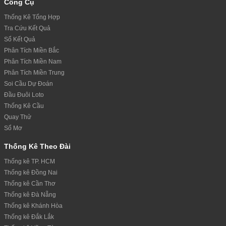
Công Cụ
Thống Kê Tổng Hợp
Tra Cứu Kết Quả
Sổ Kết Quả
Phân Tích Miền Bắc
Phân Tích Miền Nam
Phân Tích Miền Trung
Soi Cầu Dự Đoán
Đầu Đuôi Loto
Thống Kê Cầu
Quay Thử
Sổ Mơ
Thống Kê Theo Đài
Thống kê TP. HCM
Thống kê Đồng Nai
Thống kê Cần Thơ
Thống kê Đà Nẵng
Thống kê Khánh Hòa
Thống kê Đắk Lắk