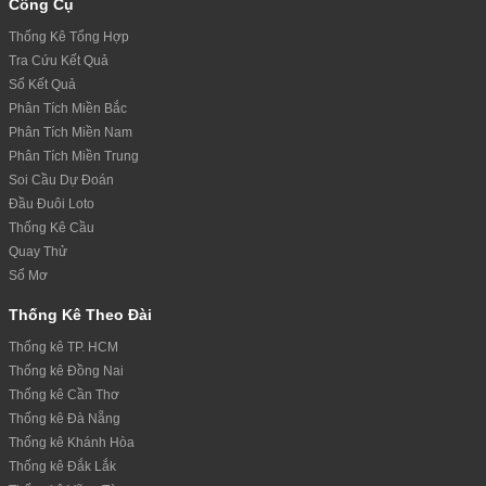
Công Cụ
Thống Kê Tổng Hợp
Tra Cứu Kết Quả
Sổ Kết Quả
Phân Tích Miền Bắc
Phân Tích Miền Nam
Phân Tích Miền Trung
Soi Cầu Dự Đoán
Đầu Đuôi Loto
Thống Kê Cầu
Quay Thử
Sổ Mơ
Thống Kê Theo Đài
Thống kê TP. HCM
Thống kê Đồng Nai
Thống kê Cần Thơ
Thống kê Đà Nẵng
Thống kê Khánh Hòa
Thống kê Đắk Lắk