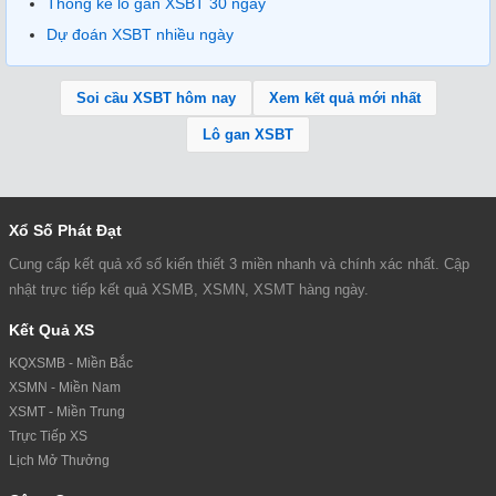
Thống kê lô gan
XSBT
30 ngày
Dự đoán
XSBT
nhiều ngày
Soi cầu
XSBT
hôm nay
Xem kết quả mới nhất
Lô gan
XSBT
Xổ Số Phát Đạt
Cung cấp kết quả xổ số kiến thiết 3 miền nhanh và chính xác nhất. Cập
nhật trực tiếp kết quả XSMB, XSMN, XSMT hàng ngày.
Kết Quả XS
KQXSMB - Miền Bắc
XSMN - Miền Nam
XSMT - Miền Trung
Trực Tiếp XS
Lịch Mở Thưởng