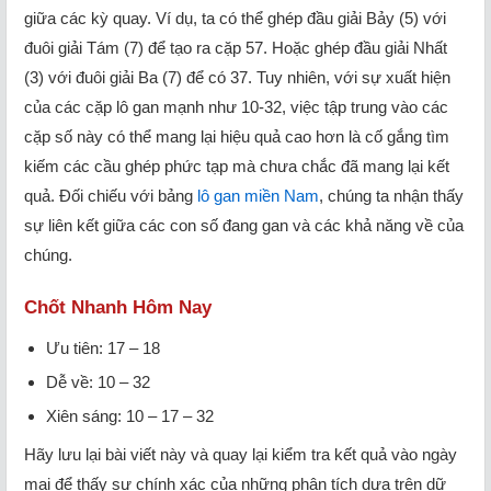
giữa các kỳ quay. Ví dụ, ta có thể ghép đầu giải Bảy (5) với
đuôi giải Tám (7) để tạo ra cặp 57. Hoặc ghép đầu giải Nhất
(3) với đuôi giải Ba (7) để có 37. Tuy nhiên, với sự xuất hiện
của các cặp lô gan mạnh như 10-32, việc tập trung vào các
cặp số này có thể mang lại hiệu quả cao hơn là cố gắng tìm
kiếm các cầu ghép phức tạp mà chưa chắc đã mang lại kết
quả. Đối chiếu với bảng
lô gan miền Nam
, chúng ta nhận thấy
sự liên kết giữa các con số đang gan và các khả năng về của
chúng.
Chốt Nhanh Hôm Nay
Ưu tiên: 17 – 18
Dễ về: 10 – 32
Xiên sáng: 10 – 17 – 32
Hãy lưu lại bài viết này và quay lại kiểm tra kết quả vào ngày
mai để thấy sự chính xác của những phân tích dựa trên dữ