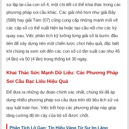
sự lặp lại của con số 4, một chi tiết có thể khai thác trong các
phương pháp soi cầu khác. Các giải nhỏ hơn như giải Bảy
(588) hay giải Tám (07) cũng cung cấp những manh mối về
các cặp số có thể xuất hiện lại hoặc tạo cầu nối cho các kỳ
quay sau. Việc phân tích kỹ lưỡng từng giải số là bước đầu
tiên để xây dựng nên một chiến lược chơi hiệu quả, đặc biệt
khi chúng ta xem xét đến các con số có tần suất cao như 45
(4 lần) và 50 (4 lần) trong thống kê 30 ngày.
Khai Thác Sức Mạnh Dữ Liệu: Các Phương Pháp
Soi Cầu Bạc Liêu Hiệu Quả
Để đưa ra những dự đoán chính xác nhất, chúng tôi đã áp
dụng nhiều phương pháp soi cầu dựa trên dữ liệu lịch sử và
quy luật toán học. Việc kết hợp các phương pháp này giúp
tăng cường độ tin cậy của bộ số được chốt.
Phân Tích Lô Gan: Tín Hiệu Vàng Từ Sự Im Lặng