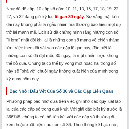
Như đã đề cập, 10 cặp số gồm 10, 11, 13, 15, 17, 18, 19, 22,
27, và 32 đang giữ kỷ lục
lô gan 30 ngày
. Sự vắng mặt kéo
dài này không phải là ngẫu nhiên mà thường báo hiệu một sự
trở lại mạnh mẽ. Lịch sử đã chứng minh rằng những con số
"lì lợm" nhất đôi khi lại là những con số mang về chiến thắng
lớn. Việc theo dõi sát sao các cặp lô gan này, đặc biệt là
những con số đã đạt mốc 30 ngày, là một chiến lược không
thể bỏ qua. Chúng ta có thể kỳ vọng một hoặc hai trong số
này sẽ "phá vỡ" chuỗi ngày không xuất hiện của mình trong
kỳ quay hôm nay.
Bạc Nhớ: Dấu Vết Của Số 36 và Các Cặp Liên Quan
Phương pháp bạc nhớ dựa trên việc ghi nhớ các quy luật lặp
lại của các cặp số trong quá khứ. Với giải đặc biệt kỳ trước là
366748, chúng ta có thể liên kết với các cặp số thường đi
kèm hoặc xuất hiện sau con số 36. Theo thống kê bạc nhớ,